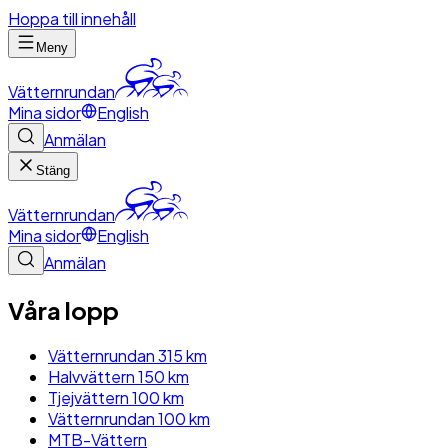
Hoppa till innehåll
Meny
Vätternrundan
Mina sidor
English
Anmälan
Stäng
Vätternrundan
Mina sidor
English
Anmälan
Våra lopp
Vätternrundan 315 km
Halvvättern 150 km
Tjejvättern 100 km
Vätternrundan 100 km
MTB-Vättern