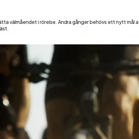
tta välmåendet i rörelse. Andra gånger behövs ett nytt mål att s
äst.