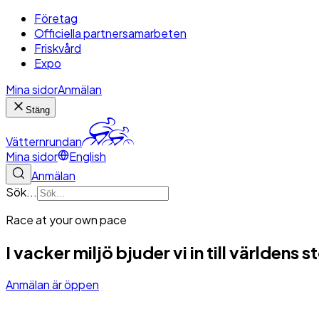
Företag
Officiella partnersamarbeten
Friskvård
Expo
Mina sidor
Anmälan
Stäng
Vätternrundan
Mina sidor
English
Anmälan
Sök...
Race at your own pace
I vacker miljö bjuder vi in till världens
Anmälan är öppen