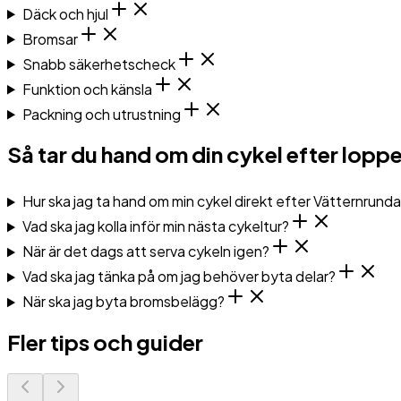
Däck och hjul
Bromsar
Snabb säkerhetscheck
Funktion och känsla
Packning och utrustning
Så tar du hand om din cykel efter lopp
Hur ska jag ta hand om min cykel direkt efter Vätternrund
Vad ska jag kolla inför min nästa cykeltur?
När är det dags att serva cykeln igen?
Vad ska jag tänka på om jag behöver byta delar?
När ska jag byta bromsbelägg?
Fler tips och guider