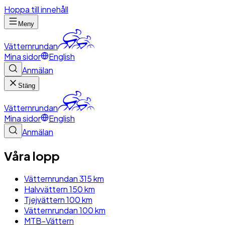
Hoppa till innehåll
Meny
Vätternrundan
Mina sidor
English
Anmälan
Stäng
Vätternrundan
Mina sidor
English
Anmälan
Våra lopp
Vätternrundan 315 km
Halvvättern 150 km
Tjejvättern 100 km
Vätternrundan 100 km
MTB-Vättern