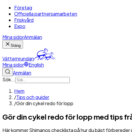
Företag
Officiella partnersamarbeten
Friskvård
Expo
Mina sidor
Anmälan
Stäng
Vätternrundan
Mina sidor
English
Anmälan
Sök...
Hem
/
Tips och guider
/
Gör din cykel redo för lopp
Gör din cykel redo för lopp med tips f
Här kommer Shimanos checklista på hur du bäst förbereder din