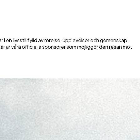
i en livsstil fylld av rörelse, upplevelser och gemenskap.
är är våra officiella sponsorer som möjliggör den resan mot