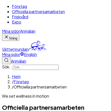
Företag
Officiella partnersamarbeten
Friskvård
Expo
Mina sidor
Anmälan
Stäng
Vätternrundan
Mina sidor
English
Anmälan
Sök...
Hem
/
Företag
/
Officiella partnersamarbeten
We set wellness in motion
Officiella partnersamarbeten