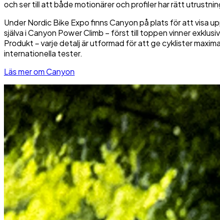
och ser till att både motionärer och profiler har rätt utrustni
Under Nordic Bike Expo finns Canyon på plats för att visa u
själva i Canyon Power Climb – först till toppen vinner exklus
Produkt – varje detalj är utformad för att ge cyklister maxi
internationella tester.
Läs mer om Canyon