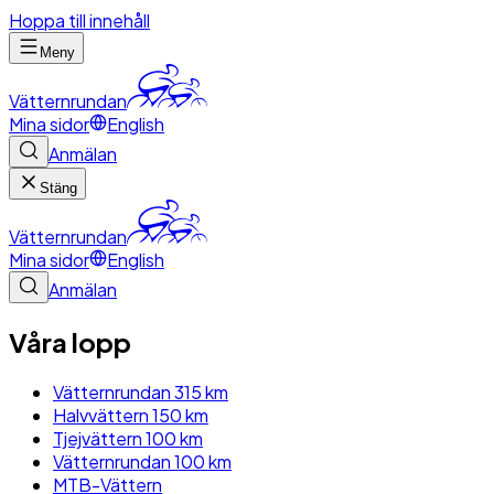
Hoppa till innehåll
Meny
Vätternrundan
Mina sidor
English
Anmälan
Stäng
Vätternrundan
Mina sidor
English
Anmälan
Våra lopp
Vätternrundan 315 km
Halvvättern 150 km
Tjejvättern 100 km
Vätternrundan 100 km
MTB-Vättern