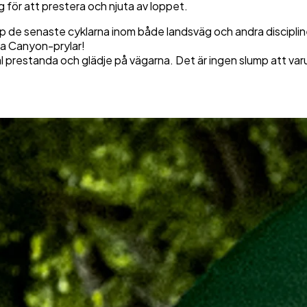
ng för att prestera och njuta av loppet.
pp de senaste cyklarna inom både landsväg och andra discipli
iva Canyon-prylar!
mal prestanda och glädje på vägarna. Det är ingen slump att v