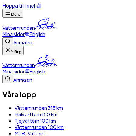
Hoppa till innehåll
Meny
Vätternrundan
Mina sidor
English
Anmälan
Stäng
Vätternrundan
Mina sidor
English
Anmälan
Våra lopp
Vätternrundan 315 km
Halvvättern 150 km
Tjejvättern 100 km
Vätternrundan 100 km
MTB-Vättern