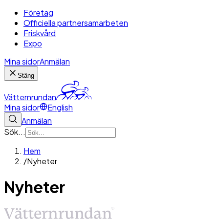
Företag
Officiella partnersamarbeten
Friskvård
Expo
Mina sidor
Anmälan
Stäng
Vätternrundan
Mina sidor
English
Anmälan
Sök...
Hem
/
Nyheter
Nyheter