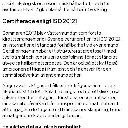
social, ekologisk och ekonomisk hållbarhet – och tar
avstamp i FN:s 17 globala mål för hållbar utveckling.
Certifierade enligt ISO 20121
Sommaren 2013 blev Vätternrundan som första
idrottsarrangemang i Sverige certifierat enligt ISO 20121,
en internationell standard för hållbarhet vid evenemang.
Certifieringen innebär ett strukturerat arbetssätt med
tydliga mål och kontinuerlig uppföljning för att ständigt
utveckla hållbarhetsarbetet. Den är också ett kvitto på
ambitionen att ligga i framkant och ta ansvar för den
samhällspåverkan arrangemanget har.
Några av de viktigaste hållbarhetsfrågorna är att bidra
ekonomiskt till det lokala förenings- och idrottslivet, öka
säkerheten för deltagare, funktionärer och trafikanter,
minska miljöpåverkan från transporter och material samt
att engagera deltagarna i att minska nedskräpning, bland
annat genom skräpzoner längs banan.
En viktig del av lokalsamhället