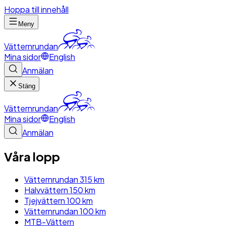
Hoppa till innehåll
Meny
Vätternrundan
Mina sidor
English
Anmälan
Stäng
Vätternrundan
Mina sidor
English
Anmälan
Våra lopp
Vätternrundan 315 km
Halvvättern 150 km
Tjejvättern 100 km
Vätternrundan 100 km
MTB-Vättern