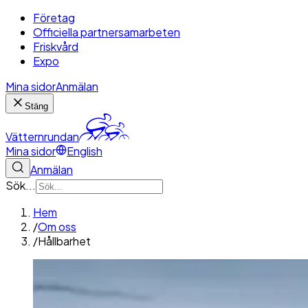
Företag
Officiella partnersamarbeten
Friskvård
Expo
Mina sidor
Anmälan
Stäng
Vätternrundan
Mina sidor
English
Anmälan
Sök...
Hem
/
Om oss
/
Hållbarhet