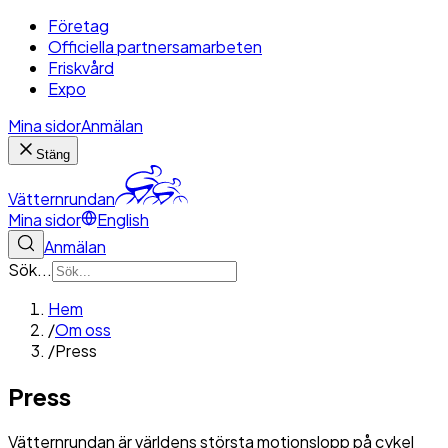
Företag
Officiella partnersamarbeten
Friskvård
Expo
Mina sidor
Anmälan
Stäng
Vätternrundan
Mina sidor
English
Anmälan
Sök...
Hem
/
Om oss
/
Press
Press
Vätternrundan är världens största motionslopp på cykel