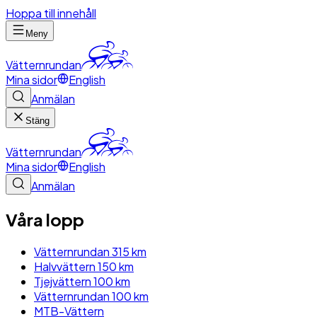
Hoppa till innehåll
Meny
Vätternrundan
Mina sidor
English
Anmälan
Stäng
Vätternrundan
Mina sidor
English
Anmälan
Våra lopp
Vätternrundan 315 km
Halvvättern 150 km
Tjejvättern 100 km
Vätternrundan 100 km
MTB-Vättern