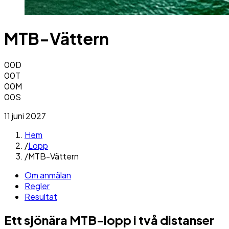
MTB-Vättern
00
D
00
T
00
M
00
S
11 juni 2027
Hem
/
Lopp
/
MTB-Vättern
Om anmälan
Regler
Resultat
Ett sjönära MTB-lopp i två distanser