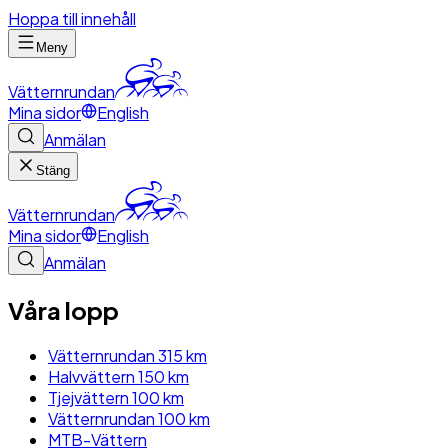
Hoppa till innehåll
Meny
Vätternrundan
Mina sidor
English
Anmälan
Stäng
Vätternrundan
Mina sidor
English
Anmälan
Våra lopp
Vätternrundan 315 km
Halvvättern 150 km
Tjejvättern 100 km
Vätternrundan 100 km
MTB-Vättern