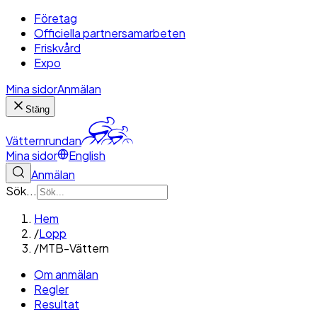
Företag
Officiella partnersamarbeten
Friskvård
Expo
Mina sidor
Anmälan
Stäng
Vätternrundan
Mina sidor
English
Anmälan
Sök...
Hem
/
Lopp
/
MTB-Vättern
Om anmälan
Regler
Resultat