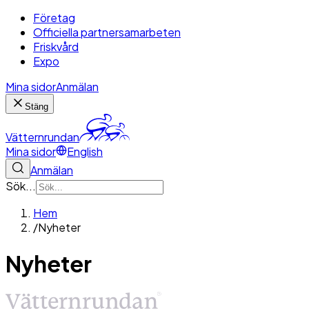
Företag
Officiella partnersamarbeten
Friskvård
Expo
Mina sidor
Anmälan
Stäng
Vätternrundan
Mina sidor
English
Anmälan
Sök...
Hem
/
Nyheter
Nyheter