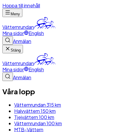
Hoppa till innehåll
Meny
Vätternrundan
Mina sidor
English
Anmälan
Stäng
Vätternrundan
Mina sidor
English
Anmälan
Våra lopp
Vätternrundan 315 km
Halvvättern 150 km
Tjejvättern 100 km
Vätternrundan 100 km
MTB-Vättern